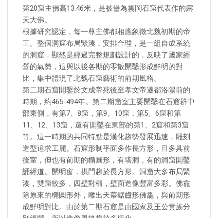
第20窟主佛高13.46米，是被譽為雲岡石窟代表作的露
天大佛。
根據研究認定，每一尊主佛都相應象徵北魏初期的帝
王。整個洞窟布局緊湊，安排合理，是一組自成系統
的洞窟，顯然是經過完整規劃設計的，反映了國家經
營的氣勢，這與以後各期的零散開鑿形成鮮明的對
比，集中體現了北魏石窟藝術的前期風格。
第二期石窟開鑿於文成帝死後至孝文帝遷都洛陽前的
時期，約465-494年。第二期窟室主要開鑿在石窟群中
部東側，有第7、8窟，第9、10窟，第5、6窟和第
11、12、13窟，還有開鑿在東部的第1、2窟和第3窟
等。這一時期的共同特點是漢化趨勢發展迅速，雕刻
造型追求工麗。石窟形制平面多作長方形，且多具前
後室，但也有前期的橢圓形，有塔洞，有的洞窟開鑿
誦經道。開明窗，拱門趨於長方形。洞窟大多布局緊
湊，雙窟較多，四壁對稱，壁面造像豐富多彩。佛龕
除原來的橢圓形外，雕出天幕鋸齒形佛龕，與前期形
成鮮明對比。由於第二期石窟是由國家及王公貴族分