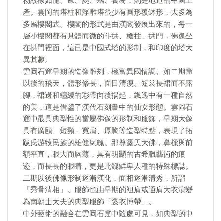
物紋樣如龍、鳳、夔、螭、饕餮，則是地道的中國土
產。雲岡的塔柱和浮雕塔很少有圓形覆缽形，大多為
多層樓閣式。樓閣的形式是由漢闕發展出來的，每一
層小樓閣都有具體而微的斗拱、檐柱、拱門，佛像坐
在拱門裡面，這已是中國式塔的形制，和印度的塔大
異其趣。
雲岡石窟早期的造像雕刻，極富異國情調。如二期窟
以後的飛天，體形修長，面目清瘦。短裳長裙而不露
腳，裙邊和纏繞的彩帶向後揚起，飄逸中有一種自然
的美，這是借鑒了漢代石刻畫中的仙女形態。雲岡石
窟中最具典型性的當屬佛像的形制和服飾，早期大像
具有廣頤、短頸、寬肩、厚胸等造型特點，表現了拓
跋氏游牧民族的雄健氣魄。那尊露天大佛，鼻樑與前
額平直，眼大而唇薄，具有明顯的古希臘藝術的痕
迹，而長長的眼睛，更是北魏鮮卑人種的特殊標誌。
二期以後佛像形制逐漸漢化，面相逐漸清秀，所謂
「秀骨清相」。服飾也由早期的袒肩或通肩大衣演變
為南朝士大夫的典型服飾「褒衣博帶」。
中外藝術的融合在雲岡石窟中隨處可見，如典型的中