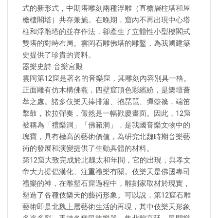
式的新形式，中期塔雕刻兩種浮雕（直檐層柱塔和屋
檐樓閣塔）共存兼施。在晚期，窟內不再出現中心塔
柱和浮雕塔的並存作法，卻產生了立體性小型樓閣式
雙塔的對峙布局。雲岡石雕佛塔的雕鑿，為我國建築
史提供了珍貴的資料。
器樂史詩 音樂宮殿
雲岡第12窟是著名的音樂窟，其雕刻內容別具一格。
正面雕有仿木構佛龕，四壁窟頂色彩繽紛，是樂壇薈
萃之處。諸多伎樂天捧排簫、抱琵琶、彈箜篌，端笛
擊鼓，吹拉彈奏，儼然是一幅歡慶畫面。因此，12窟
被稱為「禮樂洞」「佛籟洞」，是我國音樂文物中的
瑰寶，具有極高的藝術價值，為研究北魏時期音樂藝
術的發展和演變提供了生動具體的材料。
第12窟大致完成於北魏太和年間，它的出現，與孝文
帝大力提倡漢化、注重禮樂有關。伎樂天是佛國專司
禮樂的神，在雕塑石窟過程中，雕刻家取材於現實，
塑造了各種伎樂天的藝術形象。可以說，第12窟石雕
藝術即是北魏上層藝術生活的再現，其中伎樂天形象