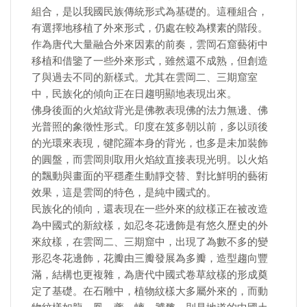
組合，是以我國民族傳統形式為基礎的。這種組合，
有選擇地移植了外來形式，仍處在較為樸素的階段。
作為唐代大量融合外來因素的前奏，雲岡石窟藝術中
移植和借鑒了一些外來形式，雖然還不成熟，但創造
了與過去不同的新樣式。尤其在雲岡二、三期窟室
中，民族化的傾向正在日趨明顯地表現出來。
佛身後面的火焰紋背光是佛教表現佛的法力無邊、佛
光普照的象徵性形式。印度在笈多朝以前，多以頭後
的光環來表現，犍陀羅本身的背光，也多是未加裝飾
的圓盤，而雲岡則取用火焰紋直接表現光明。以火焰
的飄動與畫面的平穩產生動靜交替、對比鮮明的藝術
效果，這是雲岡的特色，是純中國式的。
民族化的傾向，還表現在一些外來的紋樣正在被改造
為中國式的新紋樣，如忍冬花邊飾是有悠久歷史的外
來紋樣，在雲岡二、三期窟中，出現了為數不多的變
形忍冬花邊飾，花瓣由三瓣發展為多瓣，造型趨向豐
滿，結構也更複雜，為唐代中國式卷草紋樣的形成奠
定了基礎。在石雕中，植物紋樣大多屬外來的，而動