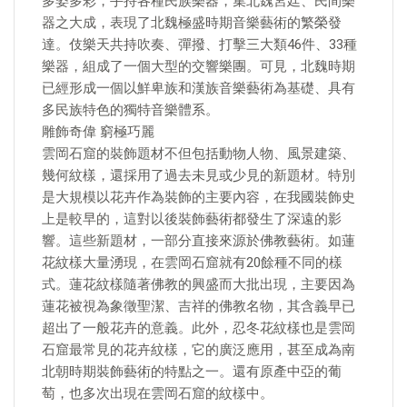
多姿多彩，手持各種民族樂器，集北魏宮廷、民間樂
器之大成，表現了北魏極盛時期音樂藝術的繁榮發
達。伎樂天共持吹奏、彈撥、打擊三大類46件、33種
樂器，組成了一個大型的交響樂團。可見，北魏時期
已經形成一個以鮮卑族和漢族音樂藝術為基礎、具有
多民族特色的獨特音樂體系。
雕飾奇偉 窮極巧麗
雲岡石窟的裝飾題材不但包括動物人物、風景建築、
幾何紋樣，還採用了過去未見或少見的新題材。特別
是大規模以花卉作為裝飾的主要內容，在我國裝飾史
上是較早的，這對以後裝飾藝術都發生了深遠的影
響。這些新題材，一部分直接來源於佛教藝術。如蓮
花紋樣大量湧現，在雲岡石窟就有20餘種不同的樣
式。蓮花紋樣隨著佛教的興盛而大批出現，主要因為
蓮花被視為象徵聖潔、吉祥的佛教名物，其含義早已
超出了一般花卉的意義。此外，忍冬花紋樣也是雲岡
石窟最常見的花卉紋樣，它的廣泛應用，甚至成為南
北朝時期裝飾藝術的特點之一。還有原產中亞的葡
萄，也多次出現在雲岡石窟的紋樣中。