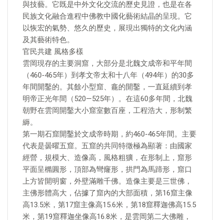
與技藝。它既是中外文化交流的歷史見證，也是在各
民族文化融合進程中佛教中國化藝術結晶的呈現。它
以恢宏的氣勢、悠久的歷史，展現出獨特的文化內涵
及其藝術特色。
官民共建 風格多樣
雲岡現存的主要洞窟，大部分是北魏文成帝和平年間
（460-465年）到孝文帝太和十八年（494年）的30多
年間開鑿的。其餘小型窟、龕的開鑿，一直延續到孝
明帝正光年間（520—525年）。在這60多年間，北魏
朝野在雲岡開鑿大小窟室數百座，工程浩大，形制繁
縟。
第一期石窟開鑿於文成帝時期，約460-465年間。主要
代表是曇曜五窟。五窟的共同特徵極為顯著：由國家
經營，規模大、造像高，風格粗獷，在形制上，窟形
平面呈橢圓形，頂部為彎窿形，拱門為馬蹄形，窟口
上方皆開明窗，外壁滿雕千佛。造像主要是三世佛，
主佛形體高大，佔據了窟內的大部面積，第16窟主像
高13.5米，第17窟主像高15.6米，第18窟釋迦佛高15.5
米，第19窟釋迦坐像高16.8米，是雲岡第二大佛雕，