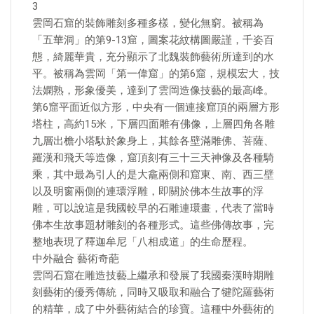
3
雲岡石窟的裝飾雕刻多種多樣，變化無窮。被稱為
「五華洞」的第9-13窟，圖案花紋構圖嚴謹，千姿百
態，綺麗華貴，充分顯示了北魏裝飾藝術所達到的水
平。被稱為雲岡「第一偉窟」的第6窟，規模宏大，技
法嫻熟，形象優美，達到了雲岡造像技藝的最高峰。
第6窟平面近似方形，中央有一個連接窟頂的兩層方形
塔柱，高約15米，下層四面雕有佛像，上層四角各雕
九層出檐小塔馱於象身上，其餘各壁滿雕佛、菩薩、
羅漢和飛天等造像，窟頂刻有三十三天神像及各種騎
乘，其中最為引人的是大龕兩側和窟東、南、西三壁
以及明窗兩側的連環浮雕，即關於佛本生故事的浮
雕，可以說這是我國較早的石雕連環畫，代表了當時
佛本生故事題材雕刻的各種形式。這些佛傳故事，完
整地表現了釋迦牟尼「八相成道」的生命歷程。
中外融合 藝術奇葩
雲岡石窟在雕造技藝上繼承和發展了我國秦漢時期雕
刻藝術的優秀傳統，同時又吸取和融合了犍陀羅藝術
的精華，成了中外藝術結合的珍寶。這種中外藝術的