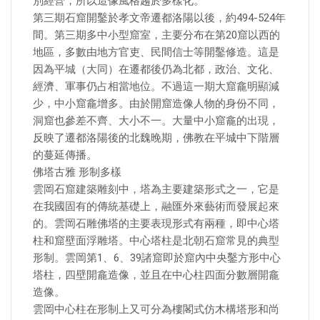
別經營，所以造像風格趨於多樣化。
第三期石窟開鑿於孝文帝遷都洛陽以後，約494-524年
間。第三期多中小型窟室，主要分布在第20窟以西的
地區，多數由地方官吏、民間信士等開鑿修造。這是
因為平城（大同）在遷都後仍為北都，政治、文化、
經濟、軍事仍占相當地位。不過這一期大窟龕明顯減
少，中小窟龕增多。由於開窟造像人物的身份不同，
洞窟也參差不齊、大小不一。大量中小窟龕的出現，
反映了遷都洛陽後的北魏晚期，佛教在平城中下階層
的蔓延傳播。
佛塔古雅 形制多樣
雲岡石窟建築雕刻中，塔為主要建築形式之一，它是
在我國固有的傳統基礎上，融匯外來藝術而發展起來
的。雲岡石雕佛塔的主要表現形式有兩種，即中心塔
柱和窟壁面浮雕塔。中心塔柱是北朝石窟常見的典型
形制。雲岡第1、6、39諸窟即於窟內中央鑿方形中心
塔柱，四壁開龕造像，並且在中心柱四面分數層開龕
造像。
雲岡中心柱在形制上又可分為樓閣式仿木構塔形和尚