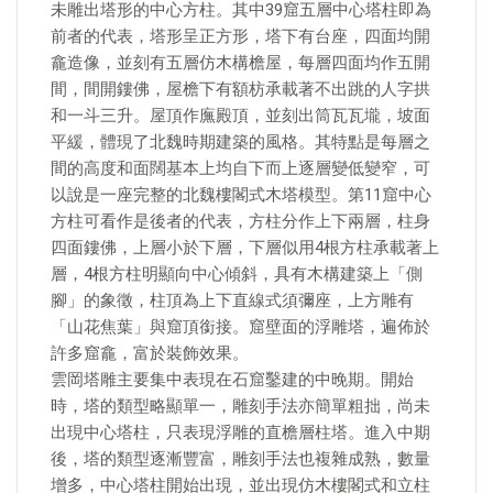
未雕出塔形的中心方柱。其中39窟五層中心塔柱即為
前者的代表，塔形呈正方形，塔下有台座，四面均開
龕造像，並刻有五層仿木構檐屋，每層四面均作五開
間，間開鏤佛，屋檐下有額枋承載著不出跳的人字拱
和一斗三升。屋頂作廡殿頂，並刻出筒瓦瓦壠，坡面
平緩，體現了北魏時期建築的風格。其特點是每層之
間的高度和面闊基本上均自下而上逐層變低變窄，可
以說是一座完整的北魏樓閣式木塔模型。第11窟中心
方柱可看作是後者的代表，方柱分作上下兩層，柱身
四面鏤佛，上層小於下層，下層似用4根方柱承載著上
層，4根方柱明顯向中心傾斜，具有木構建築上「側
腳」的象徵，柱頂為上下直線式須彌座，上方雕有
「山花焦葉」與窟頂銜接。窟壁面的浮雕塔，遍佈於
許多窟龕，富於裝飾效果。
雲岡塔雕主要集中表現在石窟鑿建的中晚期。開始
時，塔的類型略顯單一，雕刻手法亦簡單粗拙，尚未
出現中心塔柱，只表現浮雕的直檐層柱塔。進入中期
後，塔的類型逐漸豐富，雕刻手法也複雜成熟，數量
增多，中心塔柱開始出現，並出現仿木樓閣式和立柱