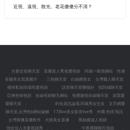
近視、遠視、散光、老花傻傻分不清？
.
夫妻交友聊天室
直播真人秀免費視頻
同城一夜情網站
性感
長腿美女寫真圖片
.
三色聊天室
白絲網美女
台灣麗人聊天室
模特私拍現場性愛視頻
.
.
語音聊天室哪個好
找同城聊天室
亞洲色情視頻
在線視頻聊天網站
免費激情在線聊天室
寂寞愛
愛聊天室
.
.
.
.
.
.
釣魚資訊論壇,同城男女交友
文字網愛
聊天室,台灣色b網站破解
173live美女影音live秀
外國 色情 視訊
台灣黃播直播軟件
大陸美女直播
.
黑絲襪成人視頻
.
.
.
俏女佳人夫妻視頻秀
.
.
.
.
.
.
.
午夜裸聊聊天視頻
.
.