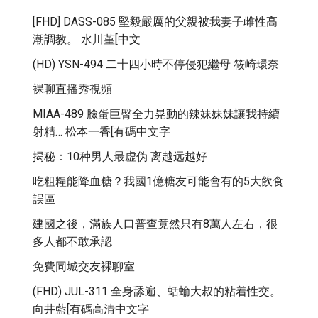
[FHD] DASS-085 堅毅嚴厲的父親被我妻子雌性高
潮調教。 水川堇[中文
(HD) YSN-494 二十四小時不停侵犯繼母 筱崎環奈
裸聊直播秀視頻
MIAA-489 臉蛋巨臀全力晃動的辣妹妹妹讓我持續
射精… 松本一香[有碼中文字
揭秘：10种男人最虚伪 离越远越好
吃粗糧能降血糖？我國1億糖友可能會有的5大飲食
誤區
建國之後，滿族人口普查竟然只有8萬人左右，很
多人都不敢承認
免費同城交友裸聊室
(FHD) JUL-311 全身舔遍、蛞蝓大叔的粘着性交。
向井藍[有碼高清中文字