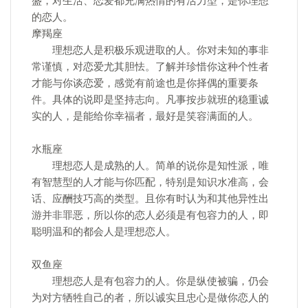
盛，对生活、恋爱都充满热情的有活力型，是你理想
的恋人。
摩羯座
理想恋人是积极乐观进取的人。你对未知的事非
常谨慎，对恋爱尤其胆怯。了解并珍惜你这种个性者
才能与你谈恋爱，感觉有前途也是你择偶的重要条
件。具体的说即是坚持志向。凡事按步就班的稳重诚
实的人，是能给你幸福者，最好是笑容满面的人。
水瓶座
理想恋人是成熟的人。简单的说你是知性派，唯
有智慧型的人才能与你匹配，特别是知识水准高，会
话、应酬技巧高的类型。且你有时认为和其他异性出
游并非罪恶，所以你的恋人必须是有包容力的人，即
聪明温和的都会人是理想恋人。
双鱼座
理想恋人是有包容力的人。你是纵使被骗，仍会
为对方牺牲自己的者，所以诚实且忠心是做你恋人的