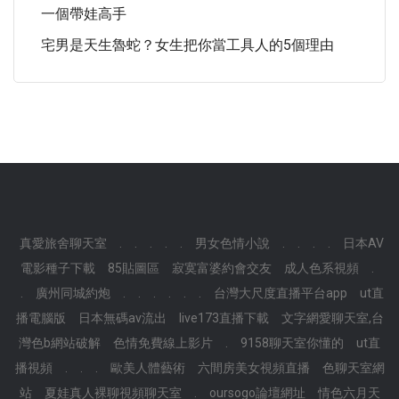
一個帶娃高手
宅男是天生魯蛇？女生把你當工具人的5個理由
真愛旅舍聊天室
.
.
.
.
.
男女色情小說
.
.
.
.
日本AV
電影種子下載
85貼圖區
寂寞富婆約會交友
成人色系視頻
.
.
廣州同城約炮
.
.
.
.
.
.
台灣大尺度直播平台app
ut直
播電腦版
日本無碼av流出
live173直播下載
文字網愛聊天室,台
灣色b網站破解
色情免費線上影片
.
9158聊天室你懂的
ut直
播視頻
.
.
.
歐美人體藝術
六間房美女視頻直播
色聊天室網
站
夏娃真人裸聊視頻聊天室
.
oursogo論壇網址
情色六月天