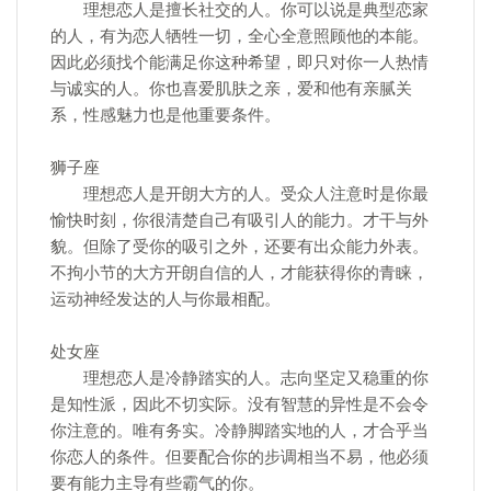
理想恋人是擅长社交的人。你可以说是典型恋家
的人，有为恋人牺牲一切，全心全意照顾他的本能。
因此必须找个能满足你这种希望，即只对你一人热情
与诚实的人。你也喜爱肌肤之亲，爱和他有亲腻关
系，性感魅力也是他重要条件。
狮子座
理想恋人是开朗大方的人。受众人注意时是你最
愉快时刻，你很清楚自己有吸引人的能力。才干与外
貌。但除了受你的吸引之外，还要有出众能力外表。
不拘小节的大方开朗自信的人，才能获得你的青睐，
运动神经发达的人与你最相配。
处女座
理想恋人是冷静踏实的人。志向坚定又稳重的你
是知性派，因此不切实际。没有智慧的异性是不会令
你注意的。唯有务实。冷静脚踏实地的人，才合乎当
你恋人的条件。但要配合你的步调相当不易，他必须
要有能力主导有些霸气的你。