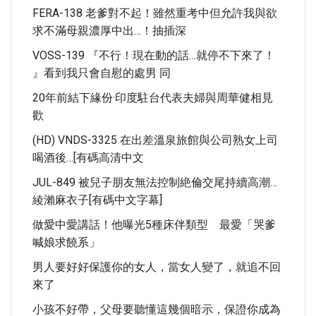
FERA-138 老爹對不起！雖然重考中但允許我與欲
求不滿母親濃厚中出…！抽插深
VOSS-139 『不行！現在動的話…就停不下來了！
』看到我只會自慰的處男 同
20年前結下緣份·印度駐台代表夫婦與周華健相見
歡
(HD) VNDS-3325 在出差溫泉旅館與公司熟女上司
喝酒後…[有碼高清中文
JUL-849 被兒子朋友無法控制絶倫交尾持續高潮…
綾瀨麻衣子[有碼中文字幕]
做愛中愛講話！他曝光5種床伴類型 最愛「哭爹
喊娘求饒系」
男人要好好保護你的女人，當女人變了，就追不回
來了
小孩不好帶，父母要聽懂這幾個暗示，保證你成為