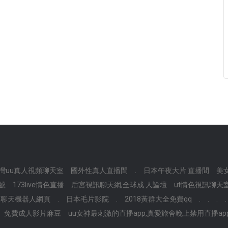
灣uu真人視頻聊天室
國外性真人直播間
.
日本午夜大片 直播間
美
賬號
173live情色直播
后宮視訊聊天網,全球成.人論壇
ut情色視訊聊天
聊天機器人網頁
.
日本毛片影院
.
2018黃群大全免費qq
.
.
.
.
免費成人影片麻豆
uu女神最刺激的直播app,真愛旅舍晚上禁用直播ap