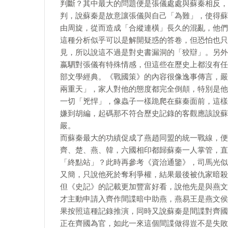
判斷？其中最大的問題便是張儀處處與蘇秦相反，
判，說蘇秦是故意讓張儀與自己「為難」，使得蘇
由周旋，從而造成「合縱連橫」長久的混亂，他們
這種分析似乎可以是解開疑惑的答卷，但恐怕也只
見，所以說這不過是對史書漏洞的「狡辯」。另外
嬴駟對張儀有特殊情感，但這些在歷史上都沒有任
部文學經典。《戰國策》的內容很像逸事傳言，嚴
兩重天」，家人對他的態度都完全倒顛，特別是他
一切「兇悍」，像蟲子一樣跪爬在蘇秦面前，這樣
嫌到胡編，起碼那不符合歷史記錄的客觀應該說蘇
嚴。
而蘇秦最大的功績促成了燕趙同盟的統一戰線，便
齊、楚、燕、韓，六國相印都歸蘇秦一人掌管，直
「終點站」？此時再參考《資治通鑒》，司馬光似
又簡，只說他死於奪利爭權，結果最後被仇家暗殺
但《史記》的記載更加豐富好看，說他先是與燕文
才主動申請入齊作間諜暗中助燕，燕易王是燕文侯
果按照這種記錄推演，同時又說蘇秦是間諜對齊國
正在齊國為官，如此一來這個間諜做得豈不是失敗