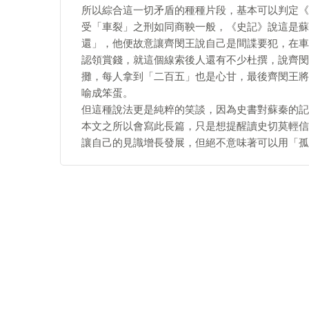
所以綜合這一切矛盾的種種片段，基本可以判定《
受「車裂」之刑如同商鞅一般，《史記》說這是蘇
還」，他便故意讓齊閔王說自己是間諜要犯，在車
認領賞錢，就這個線索後人還有不少杜撰，說齊閔
攤，每人拿到「二百五」也是心甘，最後齊閔王將
喻成笨蛋。
但這種說法更是純粹的笑談，因為史書對蘇秦的記
本文之所以會寫此長篇，只是想提醒讀史切莫輕信
讓自己的見識增長發展，但絕不意味著可以用「孤