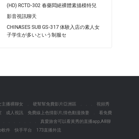
(HD) RCTD-302 春藥悶絕裸體素描模特兒
影音視訊聊天
CHINASES SUB GS-317 体験入店の素人女
子学生が多いという制服セ
女主播裸聊女
.
硬幫幫免費影片亞洲區
.
.
.
視頻秀
室
成人視訊
免費線上色情影片,情色動漫換妻
.
看免費
.
.
.
.
.
.
.
真愛旅舍可以看黃秀的直播app,A8聊
p軟件
快手平台
173直播外流