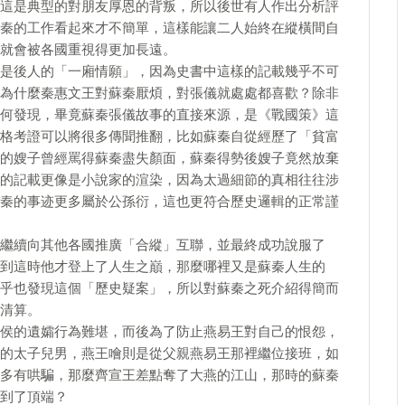
這是典型的對朋友厚恩的背叛，所以後世有人作出分析評
秦的工作看起來才不簡單，這樣能讓二人始終在縱橫間自
就會被各國重視得更加長遠。
是後人的「一廂情願」，因為史書中這樣的記載幾乎不可
為什麼秦惠文王對蘇秦厭煩，對張儀就處處都喜歡？除非
何發現，畢竟蘇秦張儀故事的直接來源，是《戰國策》這
格考證可以將很多傳聞推翻，比如蘇秦自從經歷了「貧富
的嫂子曾經罵得蘇秦盡失顏面，蘇秦得勢後嫂子竟然放棄
的記載更像是小說家的渲染，因為太過細節的真相往往涉
秦的事迹更多屬於公孫衍，這也更符合歷史邏輯的正常謹
繼續向其他各國推廣「合縱」互聯，並最終成功說服了
到這時他才登上了人生之巔，那麼哪裡又是蘇秦人生的
乎也發現這個「歷史疑案」，所以對蘇秦之死介紹得簡而
清算。
侯的遺孀行為難堪，而後為了防止燕易王對自己的恨怨，
的太子兒男，燕王噲則是從父親燕易王那裡繼位接班，如
多有哄騙，那麼齊宣王差點奪了大燕的江山，那時的蘇秦
到了頂端？