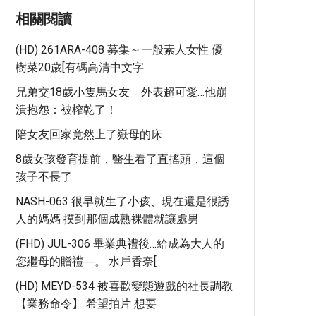
相關閱讀
(HD) 261ARA-408 募集～一般素人女性 優
樹菜20歲[有碼高清中文字
兄弟交18歲小隻馬女友 外表超可愛…他崩
潰抱怨：被榨乾了！
陪女友回家竟然上了嶽母的床
8歲女孩發育提前，醫生看了直搖頭，這個
孩子不長了
NASH-063 很早就生了小孩、現在還是很誘
人的媽媽 摸到那個成熟裸體就讓處男
(FHD) JUL-306 畢業典禮後…給成為大人的
您繼母的贈禮―。 水戶香奈[
(HD) MEYD-534 被喜歡變態遊戲的社長調教
【業務命令】 希望拍片 想要