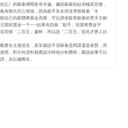
史記》的蘇秦傳聞多有失偏，據說蘇秦的結局極其悲慘，
秦為報仇甘心冒險，因為殺手並未得逞導致蘇秦「生
裂自己的屍體將賞金高懸，可以誘使殺害蘇秦的兇手主動
王開初賞金一千——結果有四個「殺手」領賞將獎金平
這四個「二百五」處斬，所以說「二百五」從此才將人比
載實在太過混含，甚至都說不清蘇秦是間諜還是俊賢，而
迷戀，對任何資料都應該冷靜地分析鑽研，聽說故事可以
證」去以偏概全。