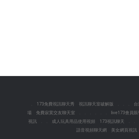
.
173免費視訊聊天秀
視訊聊天室破解版
.
.
.
台
場
免費寂寞交友聊天室
.
.
.
.
.
.
live173會員
視訊
.
.
成人玩具用品使用視頻
173視訊聊天
.
.
語音視頻聊天網
美女網頁視訊