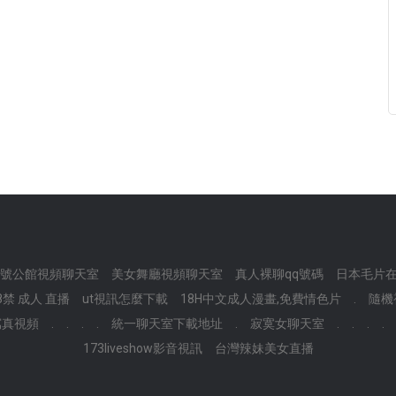
8號公館視頻聊天室
美女舞廳視頻聊天室
真人裸聊qq號碼
日本毛片
8禁 成人 直播
ut視訊怎麼下載
18H中文成人漫畫,免費情色片
.
隨機
寫真視頻
.
.
.
.
統一聊天室下載地址
.
寂寞女聊天室
.
.
.
.
173liveshow影音視訊
台灣辣妹美女直播