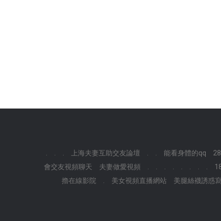
.
.
.
上海夫妻互助交友論壇
.
.
能看身體的qq
2
會交友視頻聊天
夫妻做愛視頻
.
.
.
.
.
.
.
.
1
擼在線影院
.
美女視頻直播網站
美腿絲襪誘惑