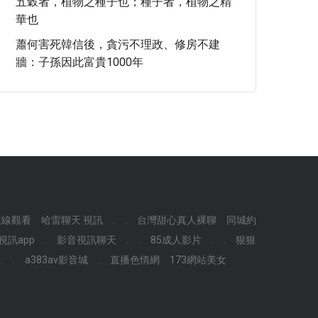
五穀者，植物之種子也；種子者，植物之精
華也
蕭何害死韓信後，貪污不理政、修房不建
牆：子孫因此富貴1000年
在線觀看
哈雷聊天 視訊
.
.
台灣甜心真人裸聊
同城約
視訊app
.
影音視訊聊天
.
.
85成人影片
.
.
狠狠
.
.
a383av影音城
.
直播色情網
173網站美女