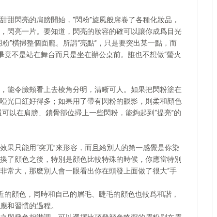
甜閃亮的肩膀開始，“閃粉”旋風般席卷了各種化妝品，
，閃亮一片。要知道，閃亮的妝容的確可以讓你成爲目光
粉”橫掃整個面龐。所謂“亮點”，只是要突出某一點，而
畢竟不是站在舞台而只是坐在辦公桌前。誰也不想做“螢火
能令臉頰看上去棱角分明，清晰可人。如果把閃粉塗在
啞光口紅好得多；如果用了帶有閃粉的眼影，則柔和顔色
你還可以在肩膀、鎖骨部位掃上一些閃粉，能夠起到“提亮”的
果只能用“突兀”來形容，而且給別人的第一感覺是你染
換了顔色之後，特別是顔色比較特殊的時候，你應當特別
非常大，那麽別人會一眼看出你在頭發上面做了很大“手
的顔色，同時和自己的眉毛、睫毛的顔色也較爲和諧，
應和習慣的過程。