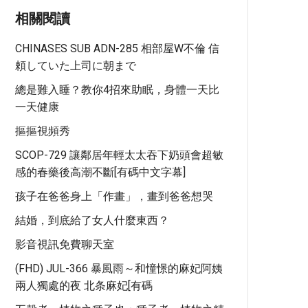
相關閱讀
CHINASES SUB ADN-285 相部屋W不倫 信
頼していた上司に朝まで
總是難入睡？教你4招來助眠，身體一天比
一天健康
摳摳視頻秀
SCOP-729 讓鄰居年輕太太吞下奶頭會超敏
感的春藥後高潮不斷[有碼中文字幕]
孩子在爸爸身上「作畫」，畫到爸爸想哭
結婚，到底給了女人什麼東西？
影音視訊免費聊天室
(FHD) JUL-366 暴風雨～和憧憬的麻妃阿姨
兩人獨處的夜 北条麻妃[有碼