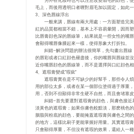
另外在化妝時也可以注意改變眉毛的顔色，使之
毛上，而後用透明口者喱對眉毛加以固定，如此一
3、深色唇線浮出
一般來講，唇線有兩大用處：一方面塑造完美的
紅的品質都相當不錯，基本上不容易暈開，因而塑
比唇膏顔色深的唇線筆，結果就是一些女性的嘴唇
會顯得嘴唇像腫起來一樣，使得形象大打折扣。
糾錯–解決問題的辦法很簡單，先勾畫出唇線，
的唇彩或者口紅顔色褪盡後，你的嘴唇與唇線並沒
近你嘴唇顔色的唇線筆，而不是選擇與口紅顔色相
4、遮瑕膏變成“瑕疵”
遮瑕膏實在是不可缺少的好幫手，那些令人煩惱
用的部位太多，或者在某一個部位塗得過于厚重，
用，否則不但顯得非常生硬不自然，而且會堵塞皮
糾錯–首先要選對遮瑕膏的顔色，與膚色接近爲
淡黃色的遮瑕膏；如果你膚色較黯淡，那麽桃色的
胭脂與粉底的顔色，要能掩蓋遮瑕膏與膚色之間的
的地方，這樣比刷子更能掌握好用量。其實遮瑕膏
只會顯得厚重，不但沒有遮瑕的效果，還給人一種