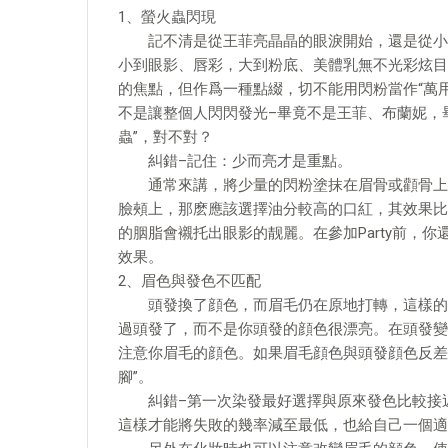
1、螢火蟲閃現
記不清是從王菲亮晶晶的眼淚開始，還是從小甜
小到眼影、唇彩，大到粉底、美體乳無不光彩炫目
的焦點，但作爲一種點綴，切不能用閃粉當作“萬用
不是讓整個人閃閃發光–畢竟不是王菲、布蘭妮，
蟲”，對不對？
糾錯–記住：少而亮才是重點。
通常來講，將少量的閃粉塗抹在眉骨或顴骨上，
臉頰上，那麽應該選擇油分較高的口紅，其效果比
的胭脂會襯托出眼影的靓麗。在參加Party前，
效果。
2、眉色與發色不匹配
頭發換了顔色，而眉毛仍在原地打轉，這樣的效
過頭發了，而不是你頭發的顔色很漂亮。在頭發變
注意你眉毛的顔色。如果眉毛顔色與頭發顔色反差
腳”。
糾錯–第一次染發最好選擇與原來發色比較接近
這樣才能將失敗的幾率減至最低，也給自己一個適