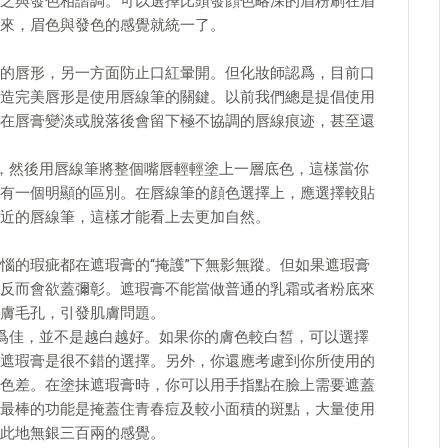
與發色相諧調。可以選擇比頭發顔色略深的眉粉刷在眉
來，眉色與發色的感覺就統一了。
唇形，另一方面防止口紅暈開。但化妝師認爲，目前口
造完美唇形是使用唇線筆的關鍵。以前我們總是提倡使用
在唇膏變淡或脫落後會留下極不協調的唇線痕迹，甚至還
然後用唇線筆將整個嘴唇輕輕塗上一層底色，這樣當你
有一個明顯的區別。在唇線筆的顔色選擇上，應選擇較貼
近的唇線筆，這樣才能看上去更加自然。
的瑕疵都在遮瑕膏的“掩護”下無影無蹤。但如果遮瑕膏
反而會欲蓋彌彰。遮瑕膏不能當做普通的乳霜或者粉底來
膚毛孔，引發肌膚問題。
佳，並不是越白越好。如果你的膚色較白皙，可以選擇
遮瑕膏是很不錯的選擇。另外，你還應考慮到你所使用的
色差。在塗抹遮瑕膏時，你可以用手指點在臉上需要遮蓋
最棒的功能是掩蓋住青春痘及較小面積的斑點，大量使用
此地無銀三百兩的感覺。