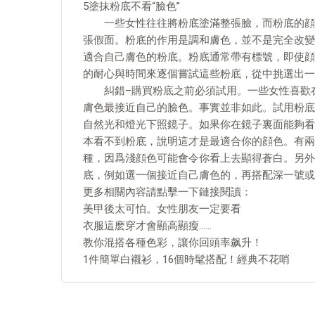
5塗抹粉底不看“臉色”
一些女性往往將粉底塗滿整張臉，而粉底的顔色
張假面。粉底的作用是調和膚色，並不是完全改變
適合自己膚色的粉底。粉底通常帶有標號，即使顔
的耐心與時間來逐個嘗試這些粉底，從中挑選出一
糾錯–購買粉底之前必須試用。一些女性喜歡在
膚色最接近自己的臉色。事實並非如此。試用粉底
自然光和燈光下照鏡子。如果你在鏡子裏面能夠看
本看不到粉底，說明這才是最適合你的顔色。有兩
種，因爲淺顔色可能會令你看上去顯得蒼白。另外
底，例如選一個接近自己膚色的，再搭配深一號或
更多相關內容請點擊一下鏈接閱讀：
美甲後太可怕。女性朋友一定要看
衣服這麽穿才會顯高顯瘦……
教你混搭各種色彩，讓你回頭率飙升！
1件簡單白襯衫，16個時髦搭配！經典不花哨