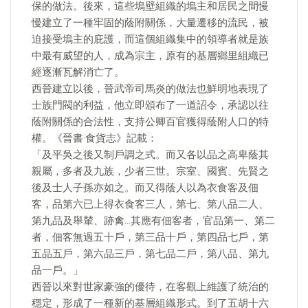
保的做法。後來，這些塢壁組織的塢主和居民之間慢
慢建立了一種牢固的蔭附關係，大量遷移的流民，被
迫接受塢主的庇護，而這個組織集中的領導者就是族
中最有威望的人，成為宗主，原有的基層鄉里組織已
經逐漸瓦解消亡了。
西晉建立以後，晉武帝司馬炎的做法也鮮明地表現了
士族門閥的利益，他立即頒布了一道詔令，承認以往
蔭附關係的合法性，支持公卿百官獲得蔭附人口的特
權。《晉書·食貨志》記載：
「及平吳之後又制戶調之式。而又各以品之高卑蔭其
親屬，多者及九族，少者三世。宗室、國賓、先賢之
後及士人子孫亦如之。而又得蔭人以為衣食客及佃
客，品第六已上得衣食客三人，第七、第八品二人、
第九品及舉輦、跡禽…其應有佃客者，官品第一、第二
者，佃客無過五十戶，第三品十戶，第四品七戶，第
五品五戶，第六品三戶，第七品二戶，第八品、第九
品一戶。」
西晉以來對世家豪強的優待，在客觀上維護了統治的
穩定，形成了一種新的基層組織形式。到了五胡十六