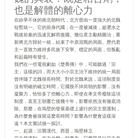
也是解體的離心力
在紛爭不休的南北朝時代，北方曾由一度強大的北魏
短暫統一。它的前身代國，在一度被滅後，趁淝水之
戰後前秦的迅速瓦解而復國。幾位君主勵精圖治，重
新將北方歸於一統，結束了中原混戰的局面。歷代君
主一直致力維持多民族下安寧、穩定的局面，但叛亂
和起義時有發生。
我們在一些電視劇如《楚喬傳》中，可能聽過「宗
主」這樣的詞，而大大小小宗主治下維持的統一局面
曾伴隨了北魏很長時間。對於北魏來說，這項制度並
沒有明確的確立時間，它擺脫不掉前朝的影響，沒有
凝聚力，恰恰多了些離心力，即使在孝文帝廢除這項
制度，直至王朝覆亡後幾十年，影響依然沒有徹底消
除。那麼，在塢壁的發展基礎上盛行的宗主督護制，
為什麼會被保留這麼長時間？影響為什麼會這樣深
遠？本文嘗試做一探討。
一、起源：沿襲漢代、西晉，塢壁林立