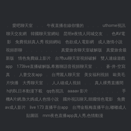
.
愛吧聊天室
.
.
午夜直播在線你懂的
.
.
.
uthome視訊
聊天交友網
韓國聊天室網站
昆明e夜情人同城交友
.
色AV電
影
免費視頻真人秀 視頻網站
色欲成人電影網
成人激情小說
視頻群聊
.
.
.
.
.
.
.
真愛旅舍聊天室破解版
真愛旅舍最
新版
情色免費線上影片
台灣uu聊天室視頻破解
雙人連線遊戲
app
173live直播破解版,希雅聊語音視頻聊天室
.
.
蒼-井-空寫
真
.
人妻交友app
.
台灣麗人聊天室
美女福利視頻
歐美毛
片快播
大秀聊天室
.
人人碰成人視頻
.
.
真人裸秀直播間
h的BL日本動漫下載
qq色視訊
aaaav 影片
.
.
.
.
.
.
手
機A片網,魯大媽成人色情小說
國外視訊聊天,韓國情色電影
免費
av成人影片
live 173 直播平台app
台灣金瓶梅直播平台,嘟嘟成人
貼圖區
mm夜色直播app真人秀,色情動漫