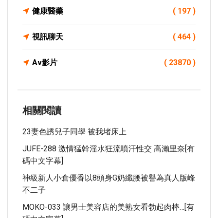
健康醫藥
( 197 )
視訊聊天
( 464 )
Av影片
( 23870 )
相關閱讀
23妻色誘兒子同學 被我堵床上
JUFE-288 激情猛幹淫水狂流噴汗性交 高瀨里奈[有
碼中文字幕]
神級新人小倉優香以8頭身G奶纖腰被譽為真人版峰
不二子
MOKO-033 讓男士美容店的美熟女看勃起肉棒…[有