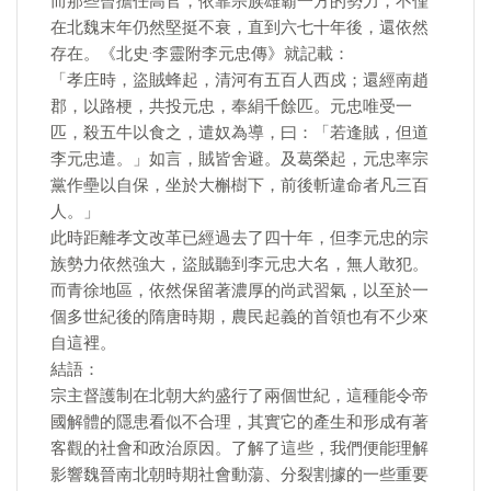
而那些曾擔任高官，依靠宗族雄霸一方的勢力，不僅
在北魏末年仍然堅挺不衰，直到六七十年後，還依然
存在。《北史·李靈附李元忠傳》就記載：
「孝庄時，盜賊蜂起，清河有五百人西戍；還經南趙
郡，以路梗，共投元忠，奉絹千餘匹。元忠唯受一
匹，殺五牛以食之，遣奴為導，曰：「若逢賊，但道
李元忠遣。」如言，賊皆舍避。及葛榮起，元忠率宗
黨作壘以自保，坐於大槲樹下，前後斬違命者凡三百
人。」
此時距離孝文改革已經過去了四十年，但李元忠的宗
族勢力依然強大，盜賊聽到李元忠大名，無人敢犯。
而青徐地區，依然保留著濃厚的尚武習氣，以至於一
個多世紀後的隋唐時期，農民起義的首領也有不少來
自這裡。
結語：
宗主督護制在北朝大約盛行了兩個世紀，這種能令帝
國解體的隱患看似不合理，其實它的產生和形成有著
客觀的社會和政治原因。了解了這些，我們便能理解
影響魏晉南北朝時期社會動蕩、分裂割據的一些重要