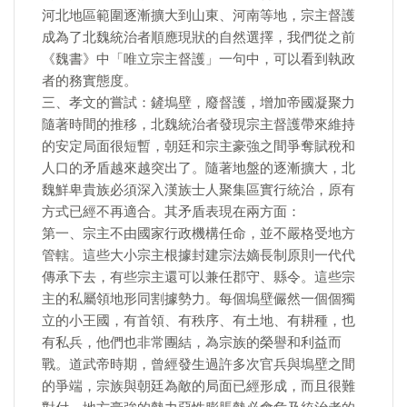
河北地區範圍逐漸擴大到山東、河南等地，宗主督護
成為了北魏統治者順應現狀的自然選擇，我們從之前
《魏書》中「唯立宗主督護」一句中，可以看到執政
者的務實態度。
三、孝文的嘗試：鏟塢壁，廢督護，增加帝國凝聚力
隨著時間的推移，北魏統治者發現宗主督護帶來維持
的安定局面很短暫，朝廷和宗主豪強之間爭奪賦稅和
人口的矛盾越來越突出了。隨著地盤的逐漸擴大，北
魏鮮卑貴族必須深入漢族士人聚集區實行統治，原有
方式已經不再適合。其矛盾表現在兩方面：
第一、宗主不由國家行政機構任命，並不嚴格受地方
管轄。這些大小宗主根據封建宗法嫡長制原則一代代
傳承下去，有些宗主還可以兼任郡守、縣令。這些宗
主的私屬領地形同割據勢力。每個塢壁儼然一個個獨
立的小王國，有首領、有秩序、有土地、有耕種，也
有私兵，他們也非常團結，為宗族的榮譽和利益而
戰。道武帝時期，曾經發生過許多次官兵與塢壁之間
的爭端，宗族與朝廷為敵的局面已經形成，而且很難