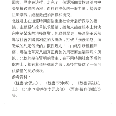
因素。歷史在這裡，走完了一個逐漸由貴族政治向中
央集權過渡的過程，而往往沒落的一股力量，勢必要
阻礙潮流，經歷激烈的反撲和衝突。
北魏君主在過渡時期面臨重重社會矛盾所採取的措
施，主動踐行改革以求延續，雖然未能從根本上解決
宗主制帶來的消極影響，但縱觀歷史，每逢變革必然
導致社會各階層利益的大洗牌，打破「強侵弱忍」而
造成的約定俗成的」慣性規則「，由此引發種種陣
痛，哪位改革家又能真正實施的周密而無漏洞呢？所
以，北魏的幾任賢明的君主，在不同時期社會矛盾的
處理上，都有其值得稱道之處，為後世提供了一個可
供借鑒的良好模板。
參考資料：
《魏書·食貨志》、《魏書·李沖傳》、《魏書·高祖紀
上》《北史·李靈傳附李元忠傳》《晉書·慕容儶載記》
等。