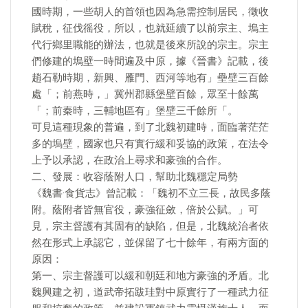
國時期，一些胡人的首領也因為急需控制居民，徵收
賦稅，征伐徭役，所以，也就延續了以前宗主、塢主
代行鄉里職能的辦法，也就是後來所說的宗主。宗主
們修建的塢壁一時間遍及中原，據《晉書》記載，後
趙石勒時期，新興、雁門、西河等地有」壘壁三百餘
處「；前燕時，」冀州郡縣堡壁百餘，眾至十餘萬
「；前秦時，三輔地區有」堡壁三千餘所「。
可見這種現象的普遍，到了北魏初建時，面臨著茫茫
多的塢壁，國家也只有實行緩和妥協的政策，在法令
上予以承認，在政治上尋求和豪強的合作。
二、發展：收容蔭附人口，幫助北魏穩定局勢
《魏書·食貨志》曾記載：「魏初不立三長，故民多蔭
附。蔭附者皆無官役，豪強征斂，倍於公賦。」可
見，宗主督護有其固有的缺陷，但是，北魏統治者依
然在形式上承認它，並保留了七十餘年，有兩方面的
原因：
第一、宗主督護可以緩和朝廷和地方豪強的矛盾。北
魏興建之初，道武帝拓跋珪對中原實行了一種武力征