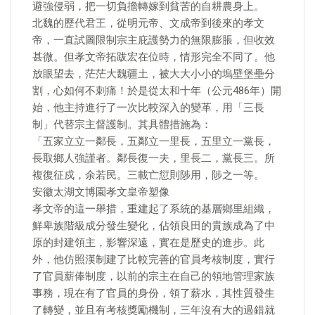
避強侵弱，把一切負擔轉嫁到貧苦的自耕農身上。
北魏的歷代君王，從明元帝、文成帝到後來的孝文
帝，一直試圖限制宗主庇護勢力的無限膨脹，但收效
甚微。但孝文帝拓跋宏在位時，情形完全不同了。他
放眼望去，茫茫大魏疆土，被大大小小的塢壁堡壘分
割，心如何不刺痛！於是從太和十年（公元486年）開
始，他主持進行了一次比較深入的變革，用「三長
制」代替宗主督護制。其具體措施為：
「五家立立一鄰長，五鄰立一里長，五里立一黨長，
長取鄉人強謹者。鄰長復一夫，里長二，黨長三。所
複復征戍，余若民。三載亡愆則陟用，陟之一等。
安徽太湖文博園孝文皇帝塑像
孝文帝的這一舉措，重建起了系統的基層鄉里組織，
鮮卑族階級成分發生變化，佔領良田的貴族成為了中
原的封建領主，影響深遠，實在是歷史的進步。此
外，他仿照漢制建了比較完善的官員考核制度，實行
了官員薪俸制度，以前的宗主在自己的領地管理家族
事務，現在有了官員的身份，領了薪水，其性質發生
了轉變，並且有考核獎勵機制，三年沒有大的過錯就