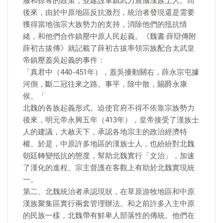
服和掠奪的政策，並建設軍鎮武力震懾漢族士人。而
後來，由於中原地區反抗激烈，統治者發現還是需要
獲得當地強宗大族勢力的支持，消除他們的抵抗情
緒，和他們合作鎮壓中原人民起義。《魏書·薛辯傳附
薛初古拔傳》就記載了薛初古拔率領宗族配合太武皇
帝鎮壓蓋吳起義的事件：
「真君中（440-451年），蓋吳擾動關右，薛永宗屯據
河側，斷二冠往來之路。事平，除中散，賜爵永康
侯。「
北魏的各族起義形式。迫使官府不得不依靠宗族勢力
後來，明元帝永興五年（413年），皇帝接受了漢族士
人的建議，大赦天下，承認各地宗主的政治經濟特
權。於是，中原許多地區的漢族士人，也紛紛對北魏
朝廷轉變抵抗的態度，幫助北魏實行「文治」，加速
了漢化的進程。宗主督護在客觀上有助於北魏實現統
一。
第二、北魏統治者承認現狀，在草原游牧地區和中原
漢族聚集區實行兩套管理辦法。和之前許多入主中原
的民族一樣，北魏帶有鮮卑人部落性的傳統。他們在