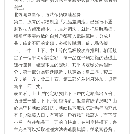
對付。地方豪強的勢力惡性膨脹勢必會危及統治者的
利益。
北魏開國皇帝，道武帝拓跋珪塑像
第二、原有的賦稅制度「九品差調法」已經行不通，
財政收入越來越少。九品差調法，就是把當時塢壁，
和那些零零散散的自然戶都算入賦調範圍，分成九
品，確定不同的定額，來徵收賦調。這九品依據上
上、上中、上下、中上等的品級按次序排列。朝廷規
定了一個平均賦調定額，每一品在平均定額的基礎上
進行運算，確定本品的定額。其平均定額分兩個部
分，第一部分為朝廷賦調，規定為：帛二匹，絮二
斤，絲一斤，粟二十石。第二部分為州府外加，規定
為帛一匹二丈。
表面看，上上戶的定額要比下下戶的定額高出五倍，
負擔重一些，下下戶則輕得多。但是實際情況呢？由
於塢壁和朝廷的對抗，朝廷根本無法統計塢壁內究竟
有多少隱藏人口，有可能一戶有幾千幾萬人，而下等
小戶，往往都是三、五的自耕農，在制度特權下，宗
主完全可以採取種種方法去逃脫賦調，並縱富督貧，