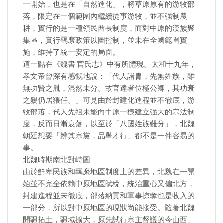
一開始，也是在「自然進化」，將草原原有的游牧部
落，限定在一個範圍內繼續從事游牧，並不強制農
耕，實行的是一種領民酋長制度，而對中原的漢族聚
集區，實行羈縻政策以圖控制，並未在全國範圍實
施，維持了統一安定的局面。
這一點在《魏書·官氏志》中有所體現。太和十九年，
孝文帝曾深有感慨地說：「代人諸胄，先無姓族，雖
無功賢之胤，混然未分。故官達者位極公卿，其功衰
之親仍居猥任。」可見由於封建化進程並不徹底，游
牧部落，代人先祖未能向中原一樣建立強大的宗法制
度，反而日漸衰落，以至於「八國姓族難分」，北魏
朝廷想要「辨其宗黨，品舉才行」都不是一件容易的
事。
北魏時期南北對峙圖
由於鮮卑民族和羈縻地區制度上的差異，北魏在一開
始並不完全依賴中原地區賦稅，統治重心又偏北方，
封建進程並未徹底，部落納貢和軍事掠奪也是收入的
一部分，所以對中原地區的現狀尚能接受。隨著北魏
開疆拓土，疆域擴大，原先試行宗主督護的今山西、