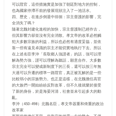
可以陞官，這些措施實是加強了朝廷對地方的控制，
也為國家停滯不前的發展現狀注入了一池活水。
四、歷史，在進步倒退中徘徊：宗主督護的影響，完
全消失了嗎？
隨著北魏封建化進程的加快，宗主督護制已經作古，
但其影響力卻並沒有完全消散。孝文帝的改革必然觸
犯大多數宗族的利益，所以也必然有適度妥協，並依
靠一些有遠見卓識的宗主才能切實地執行下去。所以
在上述名臣李沖「長取鄉人強謹者」的話，強可以理
解為勢力強，謹可以理解為聽話，願意合作。大多數
宗主完全可以變成新制度下的三長，還可以按三年無
大過可以升遷的標準一路陞官，真正被瓦解的是一些
比較弱小的宗族勢力。也正是這樣，在北魏擔任高官
的大族們一開始紛紛反對改革，但不久後就樂於接受
了新的身份，於是海晏河清，社會並未引起多大的動
亂。
李沖（450-498）北魏名臣，孝文帝器重和倚重的政治
改革家