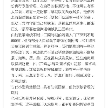
宗主督護制，並非北魏一朝專有，它實質是以宗主身
份實行宗族管理，在自己的私屬領地，不僅可以有私
人武裝，還有一定財權，早期以同氏族居多。他們因
為血脈聯繫而聚在一起，築起小型城堡一樣的堡壘，
塢壁，共同守衛自己的家園。這種風氣的產生，由來
已久，最早要追溯到漢朝以及三國時代。
由於戰爭連續不斷，三國時期的著籍人口下降到不足
800萬，但有部分人口成為了豪強的蔭附者，並且產生
大量流民逃亡脫籍。在史料中，我們能看到有一些能
夠庇護子民，保護他們不受戰爭侵襲的組織在不斷發
展，如塢、壁、壘、營在當時成為風氣。這些組織可
以保衛財產，如《三國志·魏書·董卓傳》記載，董卓就
曾築郿塢，其城高與長安城相等，藏有三十年的糧
食，兩、三萬金黃金，八、九萬斤白銀，錦繡珠寶，
不可計數。
古代小型塢堡模型，具有防禦囤積，便於宗族管理的
職能
也可以對抗農民起義，安穩地方，躲避戰火，比如譙
郡許褚、北平田疇、天水楊阜，都有糾集宗族築壘自