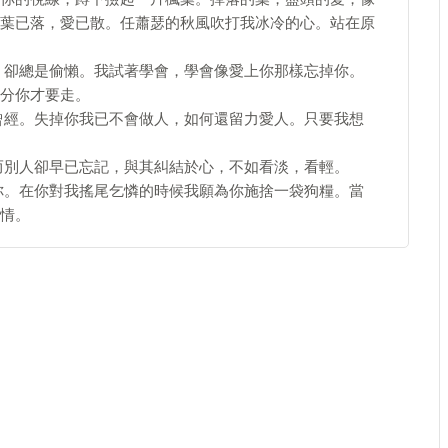
葉已落，愛已散。任蕭瑟的秋風吹打我冰冷的心。站在原
，卻總是偷懶。我試著學會，學會像愛上你那樣忘掉你。
分你才要走。
曾經。失掉你我已不會做人，如何還留力愛人。只要我想
而別人卻早已忘記，與其糾結於心，不如看淡，看輕。
你。在你對我搖尾乞憐的時候我願為你施捨一袋狗糧。當
情。