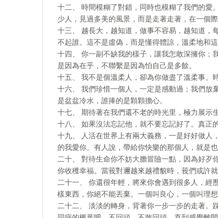
十二、 時間模糊了對錯，同時也模糊了我們的愛
少人，見過多美的風景，而是走著走著，在一個際
十三、 越長大，越知道，做事不容易，越知道，
不起誰。這不是虛偽，而是懂得體諒，溫柔地和這
十四、 你一副不缺我的樣子，讓我怎敢深擁你；
是因為在乎，不聯繫是因為怕自己是多餘。
十五、 我不是個溫柔人，卻為你做盡了溫柔事。
十六、 我們珍惜一個人，一定是感動過；我們放
是盆盆冷水，誰捧的是顆顆擔心。
十七、 期待著在我們還不老的時光里，極力展示
十八、 如果沒法忘記他，就不要忘記好了。真正
十九、 人活在世界上有兩大義務，一是好好做人
的我愛你。有人說，帶給你快樂的那個人，就是也
二十、 對待生命你不妨大膽冒險一點，因為好歹
你收穫幸福。當莪對邇越來越禮貌時，莪們或許就
二十一、 你還很年輕，將來你會遇到很多人，經
樣東西，你絕不能丟棄。一個叫良心，一個叫理想
二十二、 淡淡的轉身，背著你一步一步的走著。
同病的楓葉吧。不回頭，不敢回頭。直到感覺離開