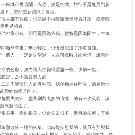
。一座城市再喧鬧，沒你，便是空城。旅行不是能見到多
遇下，突然重新認識了自己。
每個人都有難處，也就越不再隨隨便便發表評論，或者瞧
個世界相處。
我們都像小孩，胡鬧是因為依賴，禮貌是因為陌生，生氣
時間漸漸帶走了年少輕狂，也慢慢沉浸了冷暖自知。
棄一個人，一定是失望過。人在落魄時才能看清，誰潑的
生命的色彩，努力讓人生變得豐盈一些、快樂一點。
的忘記，是不需要努力的。
，二是不能慣別人的臭毛病。我使勁屏住呼吸，聽見微弱
能帶給你痛苦的人。
你都要失去它，盡量別留太多的遺憾。總有一次笑容，讓
越來越陌生了。
歷很多事，得到很多，也會失去很多，但無論如何，有兩
。
踩著那散落一地的落葉。此時能安慰我的，就只有那與我
你的視線，蹲下撿起一片楓葉。掉落的葉，盡頭的愛，像