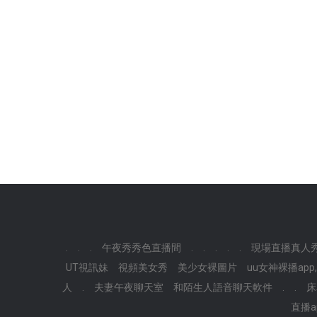
.
.
.
午夜秀秀色直播間
.
.
.
.
.
現場直播真人
UT視訊妹
視頻美女秀
美少女裸圖片
uu女神裸播ap
人
.
夫妻午夜聊天室
和陌生人語音聊天軟件
.
.
床
直播a