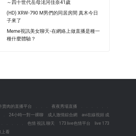
～四十世代岳母洺河佳奈41歲
(HD) XRW-790 M男們的同居房間 真木今日
子來了
Meme視訊美女聊天-在網絡上做直播是種一
種什麼體驗？
許賣肉的直播平台
.
.
.
夜夜秀場直播
.
.
.
.
.
.
.
24小時一對一裸聊
成人激情綜合網
avi在線視頻 成
.
.
.
.
.
色情 視訊 聊天
173 live色情平台
live 173
線上看