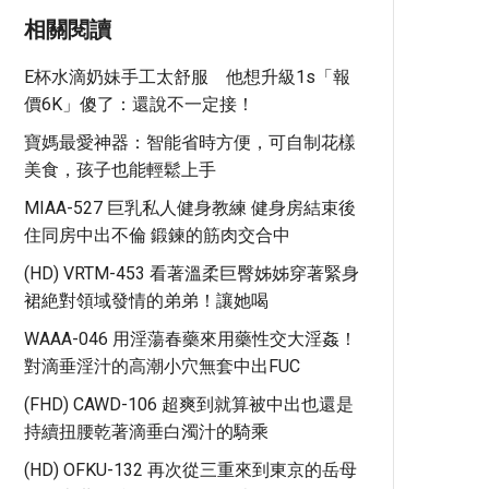
相關閱讀
E杯水滴奶妹手工太舒服 他想升級1s「報
價6K」傻了：還說不一定接！
寶媽最愛神器：智能省時方便，可自制花樣
美食，孩子也能輕鬆上手
MIAA-527 巨乳私人健身教練 健身房結束後
住同房中出不倫 鍛鍊的筋肉交合中
(HD) VRTM-453 看著溫柔巨臀姊姊穿著緊身
裙絶對領域發情的弟弟！讓她喝
WAAA-046 用淫蕩春藥來用藥性交大淫姦！
對滴垂淫汁的高潮小穴無套中出FUC
(FHD) CAWD-106 超爽到就算被中出也還是
持續扭腰乾著滴垂白濁汁的騎乘
(HD) OFKU-132 再次從三重來到東京的岳母