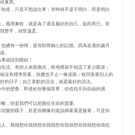
何東西。
不知道，只是不想說出來；有時候不是不明白，而是明白
生，風雨兼程，就是為了遇見最好的自己，如此而已。若
我雙手，傾世溫柔。
；也總有一份情，是你刻骨銘心的記憶。因為走過的歲月
迹。
結果就請別開始！
的生活。有的人表面風光，暗地裡卻不知流了多少眼淚；
福沒有標準答案，快樂也不止一條道路；收回羨慕別人的
好的日子；自己喜歡的活法，就是最好的活法。
心中的壁壘，即使給你整個世界，你也找不到自由的感
距離，但是我們可以把握住生命的質量。
著頭髮的樣子，於是你猶豫到底該綁著還是披著，可是你
的人。我很想你我很想你我很想你我很想你我很想你我也