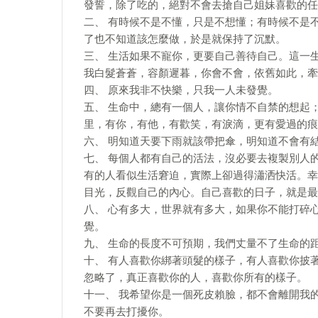
發誓，除了吃的，絕對不會去搶自己姐妹喜歡的任
二、 有時候不是不懂，只是不想懂；有時候不是
了也不知道該怎麼做，於是就保持了沉默。
三、 生活如果不寵你，更要自己善待自己。這一
我白髮蒼蒼，容顏遲暮，你會不會，依舊如此，牽
四、 原來我非不快樂，只我一人未發覺。
五、 生命中，總有一個人，讓你情不自禁的想起
里，有你，有他，有歡笑，有淚滴，更有愛過的痕
六、 明知道天要下雨就該帶把傘，明知道不會有
七、 每個人都有自己的活法，沒必要去複製別人
有的人看似生活窘迫，實際上卻過得瀟洒快活。幸
目光，反觀自己的內心。自己喜歡的日子，就是最
八、 心有多大，世界就有多大，如果你不能打碎
覺。
九、 生命的長度不可預期，我們丈量不了生命的
十、 有人喜歡你綁著頭髮的樣子，有人喜歡你披
忽略了，真正喜歡你的人，喜歡你所有的樣子。
十一、 我希望你是一個死皮賴臉，都不會離開我
不要再去打擾你。