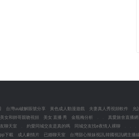
秀
台灣uu破解賬號分享
黃色成人動漫遊戲
夫妻真人秀視頻軟件
允
p,美女和帥哥親吻視頻
美女 直播 秀
金瓶梅分析
.
.
真愛旅舍直播網
友聊天室
.
約愛同城交友是真的嗎
同城交友找e夜情人裸聊
.
.
.
pp下載
成人劇情片
已婚聊天室
台灣甜心辣妹視訊,韓國視訊網主播